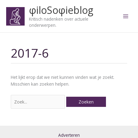
Ga
φiloSoφieblog
naar
de
Kritisch nadenken over actuele
inhoud
onderwerpen.
2017-6
Zoek
naar:
Het lijkt erop dat we niet kunnen vinden wat je zoekt.
Misschien kan zoeken helpen.
Adverteren