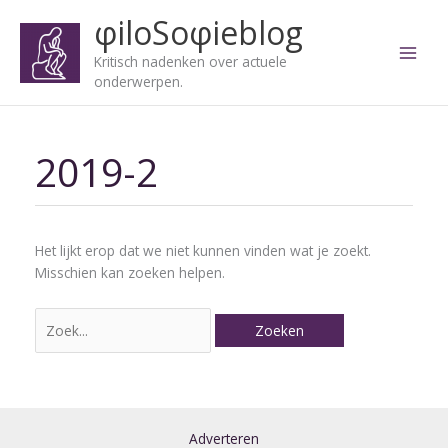
Ga
φiloSoφieblog
naar
de
Kritisch nadenken over actuele
inhoud
onderwerpen.
2019-2
Zoek
naar:
Het lijkt erop dat we niet kunnen vinden wat je zoekt.
Misschien kan zoeken helpen.
Adverteren