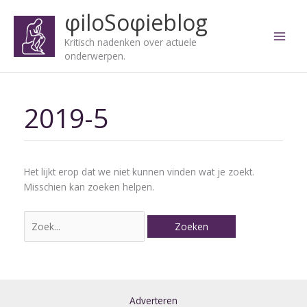
Ga
φiloSoφieblog
naar
de
Kritisch nadenken over actuele
inhoud
onderwerpen.
2019-5
Zoek
naar:
Het lijkt erop dat we niet kunnen vinden wat je zoekt.
Misschien kan zoeken helpen.
Adverteren