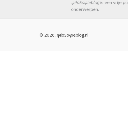
φiloSoφieblog
is een vrije pu
onderwerpen.
© 2026, φiloSoφieblog.nl