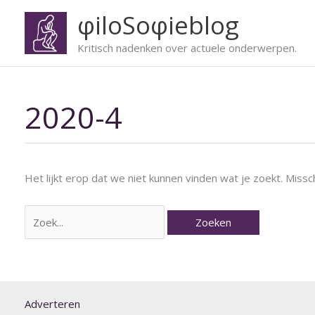
Ga
φiloSoφieblog
naar
de
Kritisch nadenken over actuele onderwerpen.
inhoud
2020-4
Zoek
naar:
Het lijkt erop dat we niet kunnen vinden wat je zoekt. Miss
Adverteren