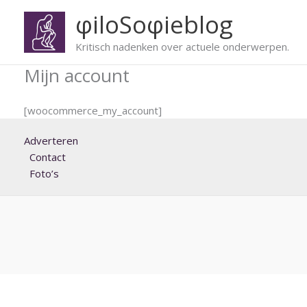
Ga
φiloSoφieblog
naar
de
Kritisch nadenken over actuele onderwerpen.
inhoud
Mijn account
[woocommerce_my_account]
Adverteren
Contact
Foto’s