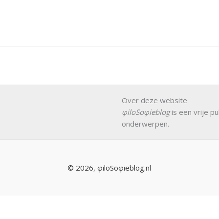
Over deze website
φiloSoφieblog
is een vrije pu
onderwerpen.
© 2026, φiloSoφieblog.nl