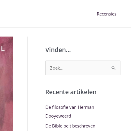
Recensies
Vinden…
Z
o
e
Recente artikelen
k
n
De filosofie van Herman
a
Dooyeweerd
a
De Bible belt beschreven
r