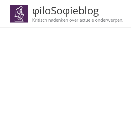
Ga
φiloSoφieblog
naar
de
Kritisch nadenken over actuele onderwerpen.
inhoud