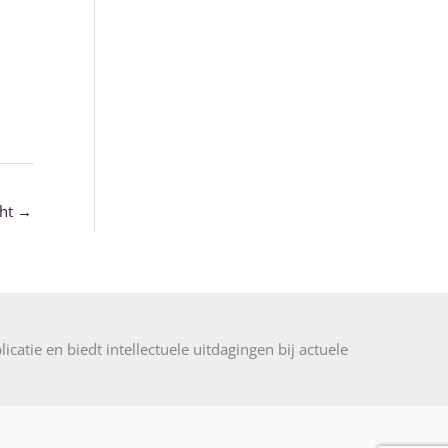
cht
→
licatie en biedt intellectuele uitdagingen bij actuele