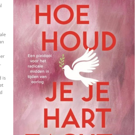
l
ale
an
der
n.
 is
et
ed