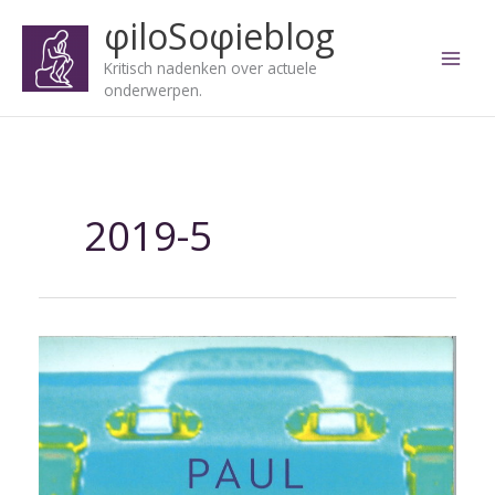
Ga
φiloSoφieblog
naar
de
Kritisch nadenken over actuele
inhoud
onderwerpen.
2019-5
De
vorm
van
vrijheid