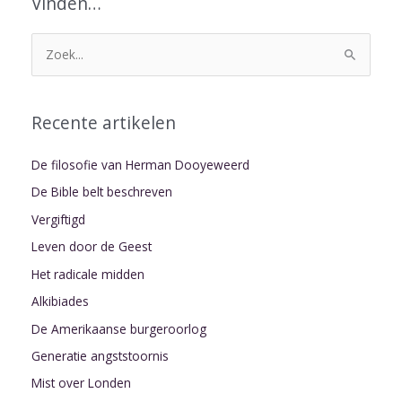
Vinden…
Z
o
e
Recente artikelen
k
n
De filosofie van Herman Dooyeweerd
a
De Bible belt beschreven
a
Vergiftigd
r
Leven door de Geest
:
Het radicale midden
Alkibiades
De Amerikaanse burgeroorlog
Generatie angststoornis
Mist over Londen