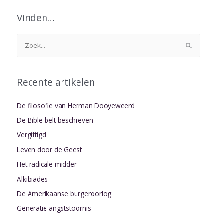
Vinden…
Z
o
e
Recente artikelen
k
n
De filosofie van Herman Dooyeweerd
a
De Bible belt beschreven
a
Vergiftigd
r
Leven door de Geest
:
Het radicale midden
Alkibiades
De Amerikaanse burgeroorlog
Generatie angststoornis