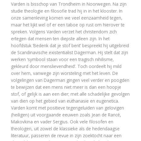
Varden is bisschop van Trondheim in Noorwegen. Na zijn
studie theologie en filosofie trad hij in in het klooster. In
onze samenleving komen we veel eenzaamheid tegen,
maar het lijkt wel of er een taboe op rust om hierover te
spreken. Volgens Varden verzet het christendom zich
ertegen dat mensen ten diepste alleen zijn. In het
hoofdstuk ‘Bedenk dat je stof bent’ bespreekt hij uitgebreid
de Scandinavische existentialist Dagerman. Hij stelt dat zijn
werken ‘symbool staan voor een tragisch nihilisme,
gekleurd door menslievendheid’. Toch oordeelt hij mild
over hem, vanwege zijn worsteling met het leven. De
volgelingen van Dagerman gingen veel verder en poogden
te bewijzen dat een mens niet meer is dan een hoopje
stof, of gelijk is aan een dier; met alle schadelijke gevolgen
van dien op het gebied van euthanasie en eugenetica.
Varden komt met positieve tegengeluiden van gelovigen
(heiligen) uit voorgaande eeuwen zoals Jean de Rancé,
Makovkina en vader Sergius. Ook vele filosofen en
theologen, uit zowel de klassieke als de hedendaagse
literatuur, passeren de revue in zijn zoektocht naar een