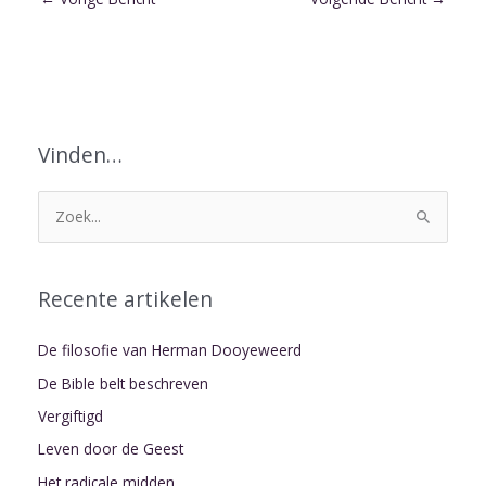
Vinden…
Z
o
e
Recente artikelen
k
n
De filosofie van Herman Dooyeweerd
a
De Bible belt beschreven
a
Vergiftigd
r
Leven door de Geest
:
Het radicale midden