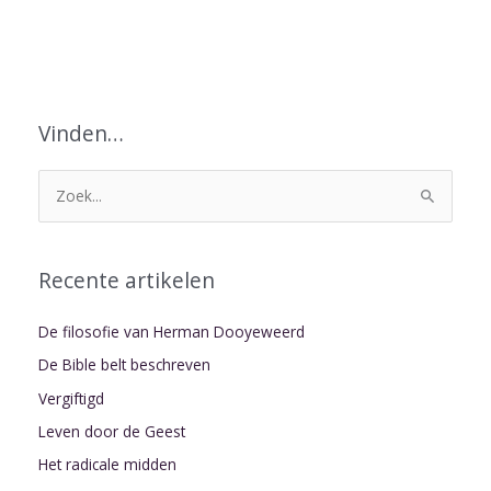
Vinden…
Z
o
e
Recente artikelen
k
n
De filosofie van Herman Dooyeweerd
a
De Bible belt beschreven
a
Vergiftigd
r
Leven door de Geest
:
Het radicale midden