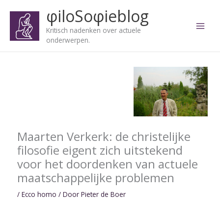
Ga
φiloSoφieblog
naar
de
Kritisch nadenken over actuele
inhoud
onderwerpen.
Maarten Verkerk: de christelijke
filosofie eigent zich uitstekend
voor het doordenken van actuele
maatschappelijke problemen
/
Ecco homo
/ Door
Pieter de Boer