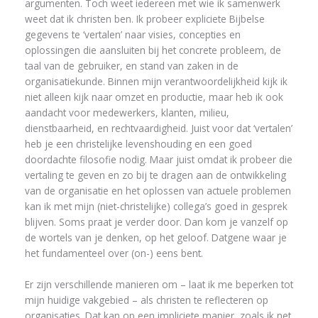
argumenten. Toch weet iedereen met wie ik samenwerk
weet dat ik christen ben. Ik probeer expliciete Bijbelse
gegevens te ‘vertalen’ naar visies, concepties en
oplossingen die aansluiten bij het concrete probleem, de
taal van de gebruiker, en stand van zaken in de
organisatiekunde. Binnen mijn verantwoordelijkheid kijk ik
niet alleen kijk naar omzet en productie, maar heb ik ook
aandacht voor medewerkers, klanten, milieu,
dienstbaarheid, en rechtvaardigheid. Juist voor dat ‘vertalen’
heb je een christelijke levenshouding en een goed
doordachte filosofie nodig. Maar juist omdat ik probeer die
vertaling te geven en zo bij te dragen aan de ontwikkeling
van de organisatie en het oplossen van actuele problemen
kan ik met mijn (niet-christelijke) collega’s goed in gesprek
blijven. Soms praat je verder door. Dan kom je vanzelf op
de wortels van je denken, op het geloof. Datgene waar je
het fundamenteel over (on-) eens bent.
Er zijn verschillende manieren om – laat ik me beperken tot
mijn huidige vakgebied – als christen te reflecteren op
organisaties. Dat kan op een impliciete manier, zoals ik net