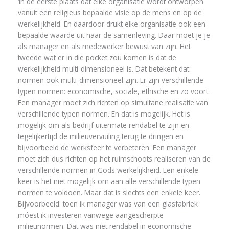
‘In de eerste plaats dat elke organisatie wordt ontworpen
vanuit een religieus bepaalde visie op de mens en op de
werkelijkheid. En daardoor drukt elke organisatie ook een
bepaalde waarde uit naar de samenleving. Daar moet je je
als manager en als medewerker bewust van zijn. Het
tweede wat er in die pocket zou komen is dat de
werkelijkheid multi-dimensioneel is. Dat betekent dat
normen ook multi-dimensioneel zijn. Er zijn verschillende
typen normen: economische, sociale, ethische en zo voort.
Een manager moet zich richten op simultane realisatie van
verschillende typen normen. En dat is mogelijk. Het is
mogelijk om als bedrijf uitermate rendabel te zijn en
tegelijkertijd de milieuvervuiling terug te dringen en
bijvoorbeeld de werksfeer te verbeteren. Een manager
moet zich dus richten op het ruimschoots realiseren van de
verschillende normen in Gods werkelijkheid. Een enkele
keer is het niet mogelijk om aan alle verschillende typen
normen te voldoen. Maar dat is slechts een enkele keer.
Bijvoorbeeld: toen ik manager was van een glasfabriek
móest ik investeren vanwege aangescherpte
milieunormen. Dat was niet rendabel in economische