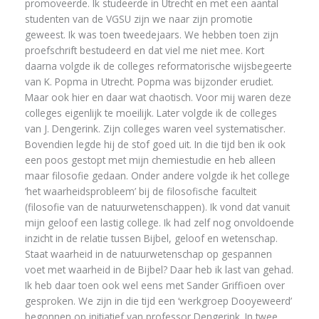
promoveerde. Ik studeerde in Utrecht en met een aantal
studenten van de VGSU zijn we naar zijn promotie
geweest. Ik was toen tweedejaars. We hebben toen zijn
proefschrift bestudeerd en dat viel me niet mee. Kort
daarna volgde ik de colleges reformatorische wijsbegeerte
van K. Popma in Utrecht. Popma was bijzonder erudiet.
Maar ook hier en daar wat chaotisch. Voor mij waren deze
colleges eigenlijk te moeilijk. Later volgde ik de colleges
van J. Dengerink. Zijn colleges waren veel systematischer.
Bovendien legde hij de stof goed uit. In die tijd ben ik ook
een poos gestopt met mijn chemiestudie en heb alleen
maar filosofie gedaan. Onder andere volgde ik het college
‘het waarheidsprobleem’ bij de filosofische faculteit
(filosofie van de natuurwetenschappen). Ik vond dat vanuit
mijn geloof een lastig college. Ik had zelf nog onvoldoende
inzicht in de relatie tussen Bijbel, geloof en wetenschap.
Staat waarheid in de natuurwetenschap op gespannen
voet met waarheid in de Bijbel? Daar heb ik last van gehad.
Ik heb daar toen ook wel eens met Sander Griffioen over
gesproken. We zijn in die tijd een ‘werkgroep Dooyeweerd’
begonnen op initiatief van professor Dengerink. In twee