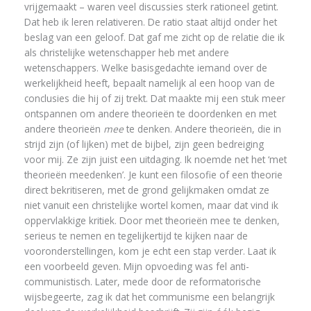
vrijgemaakt – waren veel discussies sterk rationeel getint.
Dat heb ik leren relativeren. De ratio staat altijd onder het
beslag van een geloof. Dat gaf me zicht op de relatie die ik
als christelijke wetenschapper heb met andere
wetenschappers. Welke basisgedachte iemand over de
werkelijkheid heeft, bepaalt namelijk al een hoop van de
conclusies die hij of zij trekt. Dat maakte mij een stuk meer
ontspannen om andere theorieën te doordenken en met
andere theorieën
mee
te denken. Andere theorieën, die in
strijd zijn (of lijken) met de bijbel, zijn geen bedreiging
voor mij. Ze zijn juist een uitdaging. Ik noemde net het ‘met
theorieën meedenken’. Je kunt een filosofie of een theorie
direct bekritiseren, met de grond gelijkmaken omdat ze
niet vanuit een christelijke wortel komen, maar dat vind ik
oppervlakkige kritiek. Door met theorieën mee te denken,
serieus te nemen en tegelijkertijd te kijken naar de
vooronderstellingen, kom je echt een stap verder. Laat ik
een voorbeeld geven. Mijn opvoeding was fel anti-
communistisch. Later, mede door de reformatorische
wijsbegeerte, zag ik dat het communisme een belangrijk