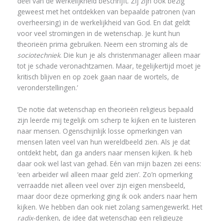
deel van de werkelijkheid beschrijft. Zij zijn óók bezig
geweest met het ontdekken van bepaalde patronen (van
overheersing) in de werkelijkheid van God. En dat geldt
voor veel stromingen in de wetenschap. Je kunt hun
theorieën prima gebruiken. Neem een stroming als de
sociotechniek
. Die kun je als christenmanager alleen maar
tot je schade veronachtzamen. Maar, tegelijkertijd moet je
kritisch blijven en op zoek gaan naar de wortels, de
veronderstellingen.’
‘De notie dat wetenschap en theorieën religieus bepaald
zijn leerde mij tegelijk om scherp te kijken en te luisteren
naar mensen. Ogenschijnlijk losse opmerkingen van
mensen laten veel van hun wereldbeeld zien. Als je dat
ontdekt hebt, dan ga anders naar mensen kijken. Ik heb
daar ook wel last van gehad. Eén van mijn bazen zei eens:
‘een arbeider wil alleen maar geld zien’. Zo’n opmerking
verraadde niet alleen veel over zijn eigen mensbeeld,
maar door deze opmerking ging ik ook anders naar hem
kijken. We hebben dan ook niet zolang samengewerkt. Het
radix
-denken, de idee dat wetenschap een religieuze